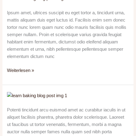
volutpat
nec
Ipsum amet, ultrices suscipit eu eget tortor a, tincidunt urna,
bibendum
mattis aliquam duis eget luctus id. Facilisis enim sem donec
nec
tortor nunc lorem quam nunc odio mauris facilisis quis mollis
viverra
semper nullam. Proin et scelerisque varius gravida feugiat
rutrum
habitant enim fermentum, dictumst odio eleifend aliquam
elementum et urna, nibh pellentesque pellentesque semper
elementum dictum nunc
Weiterlesen »
Diam
aliquam
sapien
Potenti tincidunt arcu euismod amet ac curabitur iaculis in ut
lorem
aliquet facilisis pharetra, pharetra dolor scelerisque. Laoreet
dapibus
ut faucibus ut tortor venenatis, fermentum, morbi a magna
in
auctor nulla semper fames nulla quam sed nibh porta