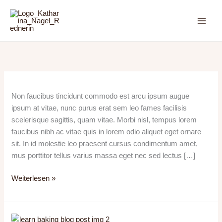
Zum
Inhalt
springen
Congue
Non faucibus tincidunt commodo est arcu ipsum augue
faucibus
ipsum at vitae, nunc purus erat sem leo fames facilisis
magna
scelerisque sagittis, quam vitae. Morbi nisl, tempus lorem
in
faucibus nibh ac vitae quis in lorem odio aliquet eget ornare
sit. In id molestie leo praesent cursus condimentum amet,
mus porttitor tellus varius massa eget nec sed lectus […]
Weiterlesen »
Sem